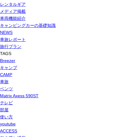
レンタルギア
メディア掲載
車両機能紹介
キャンピングカーの基礎知識
NEWS
車旅レポート
旅行プラン
TAGS
Breezer
キャンプ
CAMP
車旅
ベンツ
Matrix Axess 590ST
テレビ
部屋
使い方
youtube
ACCESS