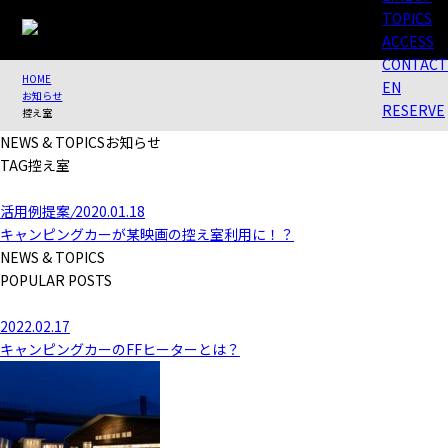
TOPICS
ACCESS
CONTACT
HOME
EN
お知らせ
RESERVE
控え室
NEWS & TOPICS
お知らせ
TAG
控え室
活用例提案
/
2020.01.18
キャンピングカーが某映画の控え室利用に！？
NEWS & TOPICS
POPULAR POSTS
2022.02.17
キャンピングカーのFFヒーターとは？